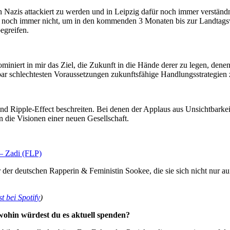
 Nazis attackiert zu werden und in Leipzig dafür noch immer verständ
sse noch immer nicht, um in den kommenden 3 Monaten bis zur Landtag
egreifen.
miniert in mir das Ziel, die Zukunft in die Hände derer zu legen, dene
bar schlechtesten Voraussetzungen zukunftsfähige Handlungsstrategien
Ripple-Effect beschreiten. Bei denen der Applaus aus Unsichtbarkeit a
 die Visionen einer neuen Gesellschaft.
 – Zadi (FLP)
er deutschen Rapperin & Feministin Sookee, die sie sich nicht nur a
t bei Spotify
)
wohin würdest du es aktuell spenden?