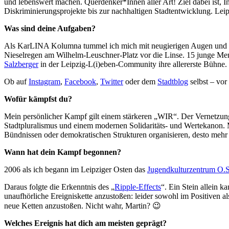
und lebenswert machen. Querdenker*Innen aller Art! Ziel dabei ist, I
Diskriminierungsprojekte bis zur nachhaltigen Stadtentwicklung. Leip
Was sind deine Aufgaben?
Als KarLINA Kolumna tummel ich mich mit neugierigen Augen und
Nieselregen am Wilhelm-Leuschner-Platz vor die Linse. 15 junge Me
Salzberger
in der Leipzig-L(i)eben-Community ihre allererste Bühne.
Ob auf
Instagram
,
Facebook
,
Twitter
oder dem
Stadtblog
selbst – vor
Wofür kämpfst du?
Mein persönlicher Kampf gilt einem stärkeren „WIR“. Der Vernetzun
Stadtpluralismus und einem modernen Solidaritäts- und Wertekanon. M
Bündnissen oder demokratischen Strukturen organisieren, desto 
Wann hat dein Kampf begonnen?
2006 als ich begann im Leipziger Osten das
Jugendkulturzentrum O.
Daraus folgte die Erkenntnis des „
Ripple-Effects
“. Ein Stein allein 
unaufhörliche Ereigniskette anzustoßen: leider sowohl im Positiven als
neue Ketten anzustoßen. Nicht wahr, Martin? 😉
Welches Ereignis hat dich am meisten geprägt?