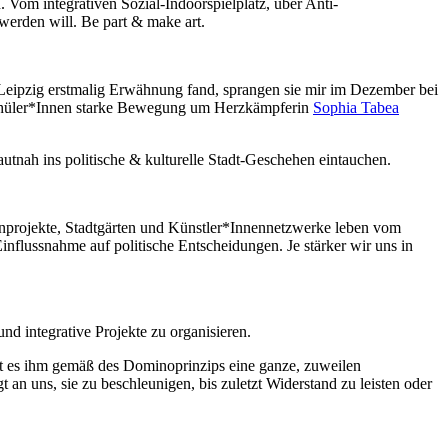
 Vom integrativen Sozial-Indoorspielplatz, über Anti-
 werden will. Be part & make art.
Leipzig erstmalig Erwähnung fand, sprangen sie mir im Dezember bei
 Schüler*Innen starke Bewegung um Herzkämpferin
Sophia Tabea
utnah ins politische & kulturelle Stadt-Geschehen eintauchen.
nprojekte, Stadtgärten und Künstler*Innennetzwerke leben vom
nflussnahme auf politische Entscheidungen. Je stärker wir uns in
nd integrative Projekte zu organisieren.
ingt es ihm gemäß des Dominoprinzips eine ganze, zuweilen
t an uns, sie zu beschleunigen, bis zuletzt Widerstand zu leisten oder