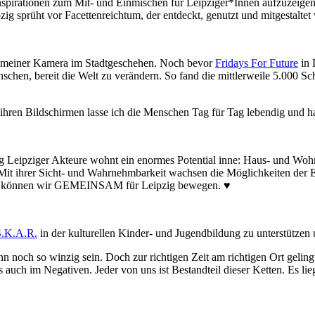
nspirationen zum Mit- und Einmischen für Leipziger*Innen aufzuzeigen.
zig sprüht vor Facettenreichtum, der entdeckt, genutzt und mitgestaltet
 meiner Kamera im Stadtgeschehen. Noch bevor
Fridays For Future
in 
nschen, bereit die Welt zu verändern. So fand die mittlerweile 5.000
 ihren Bildschirmen lasse ich die Menschen Tag für Tag lebendig und ha
g Leipziger Akteure wohnt ein enormes Potential inne: Haus- und Woh
it ihrer Sicht- und Wahrnehmbarkeit wachsen die Möglichkeiten der Ei
mehr können wir GEMEINSAM für Leipzig bewegen.
♥
S.K.A.R.
in der kulturellen Kinder- und Jugendbildung zu unterstützen u
kann noch so winzig sein. Doch zur richtigen Zeit am richtigen Ort gel
 auch im Negativen. Jeder von uns ist Bestandteil dieser Ketten. Es lieg