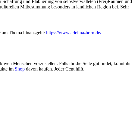
der Schaffung und Etablierung von selbstverwalteten (Frei)Räumen und
d kulturellen Mitbestimmung besonders in ländlichen Region bei. Sehr
er am Thema hinausgeht:
https://www.adelina-horn.de/
n aktiven Menschen
vorzustellen
.
Falls ihr die Seite gut findet, könnt ihr
dukte im
Shop
davon kaufen. Jeder Cent hilft.