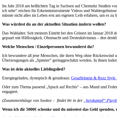
Im Jahr 2018 am helllichten Tag in Sachsen auf Chemnitz Straßen von
ich sehe“ reichen für Erkenntnisresistente Videos und Wahlergebni
müsste nicht alles im Leben erst am eigenen Leib erfahren, um es zu b
Was würdest du an der aktuellen Situation ändern wollen?
Das Wahlalter. Seit meinem Eintritt bei den Grünen im Januar 2018 do
gepaart mit Hilflosigkeit, Ohnmacht und Destruktivismus – den denk
Welche Menschen / Einzelpersonen bewunderst du?
Ich bewundere all jene Menschen, die ihren Weg ohne Rückenwind und 
Überzeugungen als „Spinner“ geringgeschätzt werden. In ihnen lodern
Was ist dein aktuelles Lieblingslied?
Energiegeladen, dystopisch & geradeaus:
Gesaffelstein & Rezz Style
Oder zum Thema passend „Spuck auf Rechts“ – aus Mund und Feder d
engagiert.
(Zusammenhänge von Sookee – findet ihr in der
„herzkampf“-Playlis
Wenn ich dir 5000€ schenke und du müsstest das Geld spenden, 