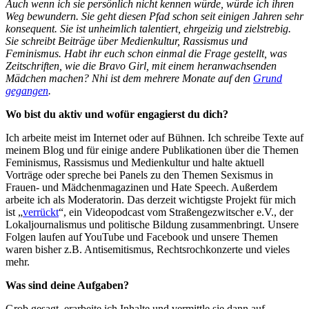
Auch wenn ich sie persönlich nicht kennen würde, würde ich ihren
Weg bewundern. Sie geht diesen Pfad schon seit einigen Jahren sehr
konsequent. Sie ist unheimlich talentiert, ehrgeizig und zielstrebig.
Sie schreibt Beiträge über Medienkultur, Rassismus und
Feminismus. Habt ihr euch schon einmal die Frage gestellt, was
Zeitschriften, wie die Bravo Girl, mit einem heranwachsenden
Mädchen machen? Nhi ist dem mehrere Monate auf den
Grund
gegangen
.
Wo bist du aktiv und wofür engagierst du dich?
Ich arbeite meist im Internet oder auf Bühnen. Ich schreibe Texte auf
meinem Blog und für einige andere Publikationen über die Themen
Feminismus, Rassismus und Medienkultur und halte aktuell
Vorträge oder spreche bei Panels zu den Themen Sexismus in
Frauen- und Mädchenmagazinen und Hate Speech. Außerdem
arbeite ich als Moderatorin. Das derzeit wichtigste Projekt für mich
ist „
verrückt
“, ein Videopodcast vom Straßengezwitscher e.V., der
Lokaljournalismus und politische Bildung zusammenbringt. Unsere
Folgen laufen auf YouTube und Facebook und unsere Themen
waren bisher z.B. Antisemitismus, Rechtsrochkonzerte und vieles
mehr.
Was sind deine Aufgaben?
Grob gesagt, erarbeite ich Inhalte und vermittle sie dann auf