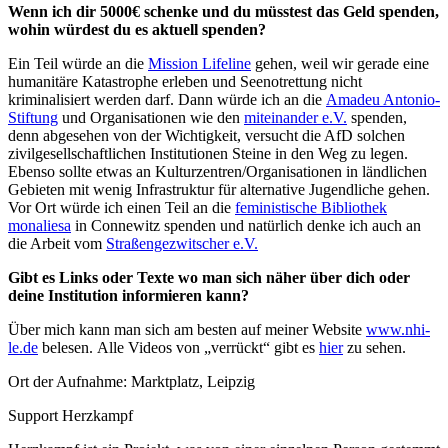
Wenn ich dir 5000€ schenke und du müsstest das Geld spenden,
wohin würdest du es aktuell spenden?
Ein Teil würde an die
Mission Lifeline
gehen, weil wir gerade eine
humanitäre Katastrophe erleben und Seenotrettung nicht
kriminalisiert werden darf. Dann würde ich an die
Amadeu Antonio-
Stiftung
und Organisationen wie den
miteinander e.V.
spenden,
denn abgesehen von der Wichtigkeit, versucht die AfD solchen
zivilgesellschaftlichen Institutionen Steine in den Weg zu legen.
Ebenso sollte etwas an Kulturzentren/Organisationen in ländlichen
Gebieten mit wenig Infrastruktur für alternative Jugendliche gehen.
Vor Ort würde ich einen Teil an die
feministische Bibliothek
monaliesa
in Connewitz spenden und natürlich denke ich auch an
die Arbeit vom
Straßengezwitscher e.V.
Gibt es Links oder Texte wo man sich näher über dich oder
deine Institution informieren kann?
Über mich kann man sich am besten auf meiner Website
www.nhi-
le.de
belesen. Alle Videos von „verrückt“ gibt es
hier
zu sehen.
Ort der Aufnahme: Marktplatz, Leipzig
Support Herzkampf