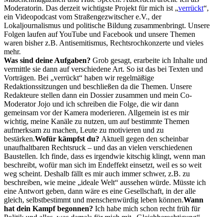
Moderatorin. Das derzeit wichtigste Projekt für mich ist „
verrückt
“,
ein Videopodcast vom Straßengezwitscher e.V., der
Lokaljournalismus und politische Bildung zusammenbringt. Unsere
Folgen laufen auf YouTube und Facebook und unsere Themen
waren bisher z.B. Antisemitismus, Rechtsrochkonzerte und vieles
mehr.
Was sind deine Aufgaben?
Grob gesagt, erarbeite ich Inhalte und
vermittle sie dann auf verschiedene Art. So ist das bei Texten und
Vorträgen.
Bei „verrückt“ haben wir regelmäßige
Redaktionssitzungen und beschließen da die Themen. Unsere
Redakteure stellen dann ein Dossier zusammen und mein Co-
Moderator Jojo und ich schreiben die Folge, die wir dann
gemeinsam vor der Kamera moderieren.
Allgemein ist es mir
wichtig, meine Kanäle zu nutzen, um auf bestimmte Themen
aufmerksam zu machen, Leute zu motivieren und zu
bestärken.
Wofür kämpfst du?
Aktuell gegen den scheinbar
unaufhaltbaren Rechtsruck – und das an vielen verschiedenen
Baustellen.
Ich finde, dass es irgendwie kitschig klingt, wenn man
beschreibt, wofür man sich im Endeffekt einsetzt, weil es so weit
weg scheint. Deshalb fällt es mir auch immer schwer, z.B. zu
beschreiben, wie meine „ideale Welt“ aussehen würde. Müsste ich
eine Antwort geben, dann wäre es eine Gesellschaft, in der alle
gleich, selbstbestimmt und menschenwürdig leben können.
Wann
hat dein Kampf begonnen?
Ich habe mich schon recht früh für