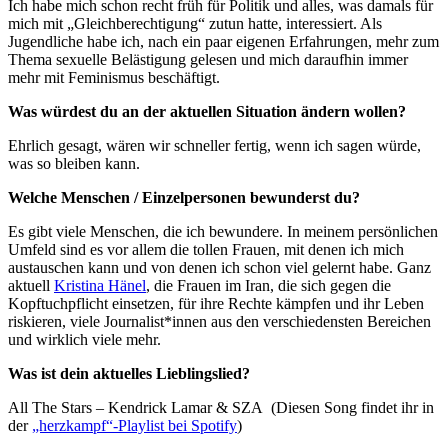
Ich habe mich schon recht früh für Politik und alles, was damals für
mich mit „Gleichberechtigung“ zutun hatte, interessiert. Als
Jugendliche habe ich, nach ein paar eigenen Erfahrungen, mehr zum
Thema sexuelle Belästigung gelesen und mich daraufhin immer
mehr mit Feminismus beschäftigt.
Was würdest du an der aktuellen Situation ändern wollen?
Ehrlich gesagt, wären wir schneller fertig, wenn ich sagen würde,
was so bleiben kann.
Welche Menschen / Einzelpersonen bewunderst du?
Es gibt viele Menschen, die ich bewundere. In meinem persönlichen
Umfeld sind es vor allem die tollen Frauen, mit denen ich mich
austauschen kann und von denen ich schon viel gelernt habe. Ganz
aktuell
Kristina Hänel
, die Frauen im Iran, die sich gegen die
Kopftuchpflicht einsetzen, für ihre Rechte kämpfen und ihr Leben
riskieren, viele Journalist*innen aus den verschiedensten Bereichen
und wirklich viele mehr.
Was ist dein aktuelles Lieblingslied?
All The Stars – Kendrick Lamar & SZA (Diesen Song findet ihr in
der
„herzkampf“-Playlist bei Spotify
)