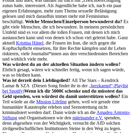
Politik und alles, was damals für mich mit „Gleichberechtigung“
zutun hatte, interessiert. Als Jugendliche habe ich, nach ein paar
eigenen Erfahrungen, mehr zum Thema sexuelle Belästigung
gelesen und mich daraufhin immer mehr mit Feminismus
beschäftigt.
Welche Menschen/Einzelperson bewunderst du?
Es
gibt viele Menschen, die ich bewundere. In meinem persönlichen
Umfeld sind es vor allem die tollen Frauen, mit denen ich mich
austauschen kann und von denen ich schon viel gelernt habe. Ganz
aktuell
Kristina Hänel
, die Frauen im Iran, die sich gegen die
Kopftuchpflicht einsetzen, für ihre Rechte kämpfen und ihr Leben
riskieren, viele Journalist*innen aus den verschiedensten Bereichen
und wirklich viele mehr.
Was würdest du an der aktuellen Situation ändern wollen?
Ehrlich gesagt, wären wir schneller fertig, wenn ich sagen würde,
was so bleiben kann.
Was ist derzeit dein Lieblingslied?
All The Stars – Kendrick
Lamar & SZA
(Diesen Song findet ihr in der
„herzkampf“-Playlist
bei Spotify
)
Wenn ich dir 5000€ schenke und du müsstest das
Geld spenden, wen würdest du damit unterstützen wollen?
Ein
Teil würde an die
Mission Lifeline
gehen, weil wir gerade eine
humanitäre Katastrophe erleben und Seenotrettung nicht
kriminalisiert werden darf. Dann würde ich an die
Amadeu Antonio-
Stiftung
und Organisationen wie den
miteinander e.V.
spenden,
denn abgesehen von der Wichtigkeit, versucht die AfD solchen
zivilgesellschaftlichen Institutionen Steine in den Weg zu legen.