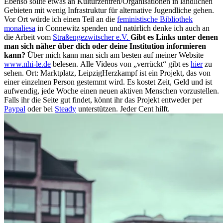
Ebenso sollte etwas an Kulturzentren/Organisationen in ländlichen
Gebieten mit wenig Infrastruktur für alternative Jugendliche gehen.
Vor Ort würde ich einen Teil an die
feministische Bibliothek
monaliesa
in Connewitz spenden und natürlich denke ich auch an
die Arbeit vom
Straßengezwitscher e.V.
Gibt es Links unter denen
man sich näher über dich oder deine Institution informieren
kann?
Über mich kann man sich am besten auf meiner Website
www.nhi-le.de
belesen.
Alle Videos von „verrückt“ gibt es
hier
zu
sehen.
Ort: Marktplatz, Leipzig
Herzkampf ist ein Projekt, das von
einer einzelnen Person gestemmt wird. Es kostet Zeit, Geld und ist
aufwendig, jede Woche einen neuen aktiven Menschen
vorzustellen
.
Falls ihr die Seite gut findet, könnt ihr das Projekt entweder per
Paypal
oder bei
Steady
unterstützen. Jeder Cent hilft.