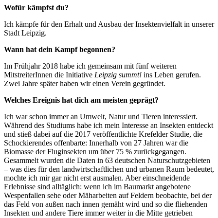
Wofür kämpfst du?
Ich kämpfe für den Erhalt und Ausbau der Insektenvielfalt in unserer
Stadt Leipzig.
Wann hat dein Kampf begonnen?
Im Frühjahr 2018 habe ich gemeinsam mit fünf weiteren
MitstreiterInnen die Initiative
Leipzig summt!
ins Leben gerufen.
Zwei Jahre später haben wir einen Verein gegründet.
Welches Ereignis hat dich am meisten geprägt?
Ich war schon immer an Umwelt, Natur und Tieren interessiert.
Während des Studiums habe ich mein Interesse an Insekten entdeckt
und stieß dabei auf die 2017 veröffentlichte Krefelder Studie, die
Schockierendes offenbarte: Innerhalb von 27 Jahren war die
Biomasse der Fluginsekten um über 75 % zurückgegangen.
Gesammelt wurden die Daten in 63 deutschen Naturschutzgebieten
– was dies für den landwirtschaftlichen und urbanen Raum bedeutet,
mochte ich mir gar nicht erst ausmalen. Aber einschneidende
Erlebnisse sind alltäglich: wenn ich im Baumarkt angebotene
Wespenfallen sehe oder Mäharbeiten auf Feldern beobachte, bei der
das Feld von außen nach innen gemäht wird und so die fliehenden
Insekten und andere Tiere immer weiter in die Mitte getrieben