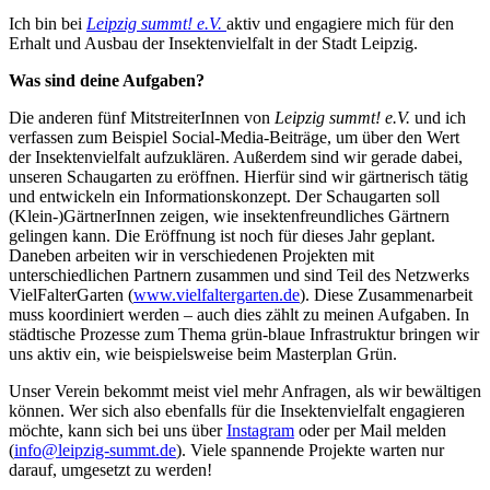
Ich bin bei
Leipzig summt! e.V.
aktiv und engagiere mich für den
Erhalt und Ausbau der Insektenvielfalt in der Stadt Leipzig.
Was sind deine Aufgaben?
Die anderen fünf MitstreiterInnen von
Leipzig summt! e.V.
und ich
verfassen zum Beispiel Social-Media-Beiträge, um über den Wert
der Insektenvielfalt aufzuklären. Außerdem sind wir gerade dabei,
unseren Schaugarten zu eröffnen. Hierfür sind wir gärtnerisch tätig
und entwickeln ein Informationskonzept. Der Schaugarten soll
(Klein-)GärtnerInnen zeigen, wie insektenfreundliches Gärtnern
gelingen kann. Die Eröffnung ist noch für dieses Jahr geplant.
Daneben arbeiten wir in verschiedenen Projekten mit
unterschiedlichen Partnern zusammen und sind Teil des Netzwerks
VielFalterGarten (
www.vielfaltergarten.de
). Diese Zusammenarbeit
muss koordiniert werden – auch dies zählt zu meinen Aufgaben. In
städtische Prozesse zum Thema grün-blaue Infrastruktur bringen wir
uns aktiv ein, wie beispielsweise beim Masterplan Grün.
Unser Verein bekommt meist viel mehr Anfragen, als wir bewältigen
können. Wer sich also ebenfalls für die Insektenvielfalt engagieren
möchte, kann sich bei uns über
Instagram
oder per Mail melden
(
info@leipzig-summt.de
). Viele spannende Projekte warten nur
darauf, umgesetzt zu werden!