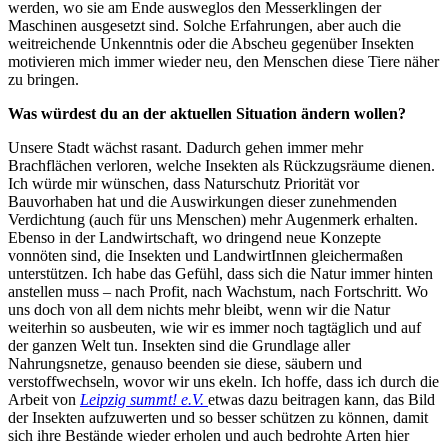
werden, wo sie am Ende ausweglos den Messerklingen der
Maschinen ausgesetzt sind. Solche Erfahrungen, aber auch die
weitreichende Unkenntnis oder die Abscheu gegenüber Insekten
motivieren mich immer wieder neu, den Menschen diese Tiere näher
zu bringen.
Was würdest du an der aktuellen Situation ändern wollen?
Unsere Stadt wächst rasant. Dadurch gehen immer mehr
Brachflächen verloren, welche Insekten als Rückzugsräume dienen.
Ich würde mir wünschen, dass Naturschutz Priorität vor
Bauvorhaben hat und die Auswirkungen dieser zunehmenden
Verdichtung (auch für uns Menschen) mehr Augenmerk erhalten.
Ebenso in der Landwirtschaft, wo dringend neue Konzepte
vonnöten sind, die Insekten und LandwirtInnen gleichermaßen
unterstützen. Ich habe das Gefühl, dass sich die Natur immer hinten
anstellen muss – nach Profit, nach Wachstum, nach Fortschritt. Wo
uns doch von all dem nichts mehr bleibt, wenn wir die Natur
weiterhin so ausbeuten, wie wir es immer noch tagtäglich und auf
der ganzen Welt tun. Insekten sind die Grundlage aller
Nahrungsnetze, genauso beenden sie diese, säubern und
verstoffwechseln, wovor wir uns ekeln. Ich hoffe, dass ich durch die
Arbeit von
Leipzig summt! e.V.
etwas dazu beitragen kann, das Bild
der Insekten aufzuwerten und so besser schützen zu können, damit
sich ihre Bestände wieder erholen und auch bedrohte Arten hier