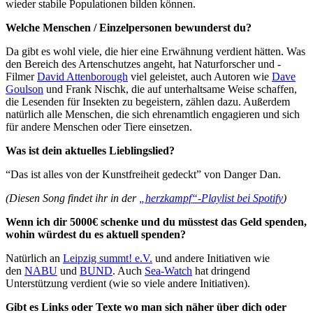
wieder stabile Populationen bilden können.
Welche Menschen / Einzelpersonen bewunderst du?
Da gibt es wohl viele, die hier eine Erwähnung verdient hätten. Was
den Bereich des Artenschutzes angeht, hat Naturforscher und -
Filmer
David Attenborough
viel geleistet, auch Autoren wie
Dave
Goulson
und Frank Nischk, die auf unterhaltsame Weise schaffen,
die Lesenden für Insekten zu begeistern, zählen dazu. Außerdem
natürlich alle Menschen, die sich ehrenamtlich engagieren und sich
für andere Menschen oder Tiere einsetzen.
Was ist dein aktuelles Lieblingslied?
“Das ist alles von der Kunstfreiheit gedeckt” von Danger Dan.
(Diesen Song findet ihr in der
„herzkampf“-Playlist bei Spotify
)
Wenn ich dir 5000€ schenke und du müsstest das Geld spenden,
wohin würdest du es aktuell spenden?
Natürlich an
Leipzig summt! e.V.
und andere Initiativen wie
den
NABU
und
BUND
. Auch
Sea-Watch
hat dringend
Unterstützung verdient (wie so viele andere Initiativen).
Gibt es Links oder Texte wo man sich näher über dich oder