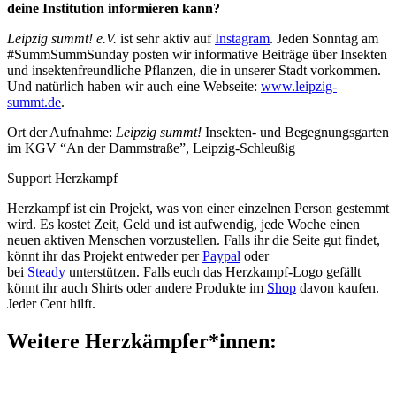
deine Institution informieren kann?
Leipzig summt! e.V.
ist sehr aktiv auf
Instagram
. Jeden Sonntag am
#SummSummSunday posten wir informative Beiträge über Insekten
und insektenfreundliche Pflanzen, die in unserer Stadt vorkommen.
Und natürlich haben wir auch eine Webseite:
www.leipzig-
summt.de
.
Ort der Aufnahme:
Leipzig summt!
Insekten- und Begegnungsgarten
im KGV “An der Dammstraße”, Leipzig-Schleußig
Support Herzkampf
Herzkampf ist ein Projekt, was von einer einzelnen Person gestemmt
wird. Es kostet Zeit, Geld und ist aufwendig, jede Woche einen
neuen aktiven Menschen
vorzustellen
.
Falls ihr die Seite gut findet,
könnt ihr das Projekt entweder per
Paypal
oder
bei
Steady
unterstützen. Falls euch das Herzkampf-Logo gefällt
könnt ihr auch Shirts oder andere Produkte im
Shop
davon kaufen.
Jeder Cent hilft.
Weitere Herzkämpfer*innen: