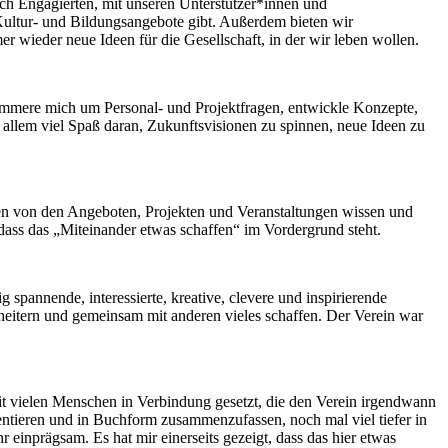
ch Engagierten, mit unseren Unterstützer*innen und
 Kultur- und Bildungsangebote gibt. Außerdem bieten wir
 wieder neue Ideen für die Gesellschaft, in der wir leben wollen.
 kümmere mich um Personal- und Projektfragen, entwickle Konzepte,
r allem viel Spaß daran, Zukunftsvisionen zu spinnen, neue Ideen zu
en von den Angeboten, Projekten und Veranstaltungen wissen und
ass das „Miteinander etwas schaffen“ im Vordergrund steht.
spannende, interessierte, kreative, clevere und inspirierende
scheitern und gemeinsam mit anderen vieles schaffen. Der Verein war
it vielen Menschen in Verbindung gesetzt, die den Verein irgendwann
mentieren und in Buchform zusammenzufassen, noch mal viel tiefer in
r einprägsam. Es hat mir einerseits gezeigt, dass das hier etwas