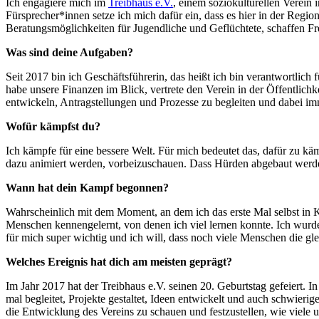
Ich engagiere mich im
Treibhaus e.V.
, einem soziokulturellen Verein
Fürsprecher*innen setze ich mich dafür ein, dass es hier in der Regi
Beratungsmöglichkeiten für Jugendliche und Geflüchtete, schaffen Fr
Was sind deine Aufgaben?
Seit 2017 bin ich Geschäftsführerin, das heißt ich bin verantwortlic
habe unsere Finanzen im Blick, vertrete den Verein in der Öffentlich
entwickeln, Antragstellungen und Prozesse zu begleiten und dabei imme
Wofür kämpfst du?
Ich kämpfe für eine bessere Welt. Für mich bedeutet das, dafür zu kä
dazu animiert werden, vorbeizuschauen. Dass Hürden abgebaut werden
Wann hat dein Kampf begonnen?
Wahrscheinlich mit dem Moment, an dem ich das erste Mal selbst in
Menschen kennengelernt, von denen ich viel lernen konnte. Ich wurde 
für mich super wichtig und ich will, dass noch viele Menschen die gl
Welches Ereignis hat dich am meisten geprägt?
Im Jahr 2017 hat der Treibhaus e.V. seinen 20. Geburtstag gefeiert.
mal begleitet, Projekte gestaltet, Ideen entwickelt und auch schwier
die Entwicklung des Vereins zu schauen und festzustellen, wie viele un