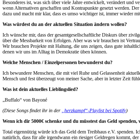
Besonderes ist, was sich über viele Jahre entwickelt, verändert und ver
wenn Alternativen geschaffen und Kontrapunkte gesetzt werden. Der
dazu und macht mir klar, dass es umso wichtiger ist, immer wieder 
Was würdest du an der aktuellen Situation ändern wollen?
Ich wünsche mir, dass der gesamtgesellschaftliche Diskurs über zivilg
über die Messbarkeit von Erfolgen. Aber was wir brauchen ist Vertrau
Wir brauchen Projekte mit Haltung, die uns zeigen, dass gute inhaltl
denen wir uns im Alltag in Demokratie üben können.
Welche Menschen / Einzelpersonen bewunderst du?
Ich bewundere Menschen, die mit viel Ruhe und Gelassenheit aktuelle 
Mensch und fest überzeugt von meiner Sache, aber in letzter Zeit 
Was ist dein aktuelles Lieblingslied?
„Buffalo“ von Bayoné
(Diese Songs findet ihr in der
„herzkampf“-Playlist bei Spotify
)
Wenn ich dir 5000€ schenke und du müsstest das Geld spenden, 
Total eigennützig würde ich das Geld dem Treibhaus e.V. spenden. Ich 
natürlich, dass für alle irgendwann ein riesiger Geldregen kommt, de