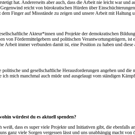
stetigt hat. Andererseits aber auch, dass die Arbeit nie leicht war und a
 Gegenwind reicht von bürokratischen Hürden über Einschüchterungen 
mit dem Finger auf Missstände zu zeigen und unsere Arbeit mit Haltun
esellschaftliche Akteur*innen und Projekte der demokratischen Bildung s
en von Fördermittelgebern und politischen Verantwortungsträgern, ist e
iche Arbeit immer verbunden damit ist, eine Position zu haben und dies
politische und gesellschaftliche Herausforderungen angehen und die nie
fühle ich mich manchmal auch müde und ausgelaugt vom ständigen Kämpf
wohin würdest du es aktuell spenden?
weiß, dass es super viele Projekte und Initiativen gibt, die ebenfalls
r uns ganz viele Sorgen vergessen lässt und uns unabhängig macht von ö