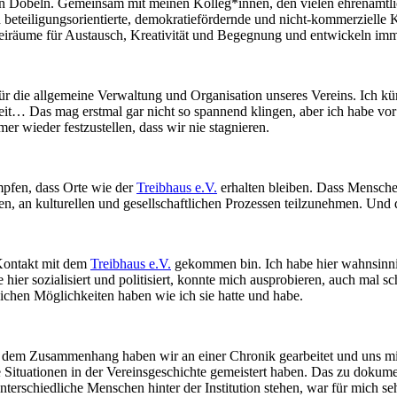
 in Döbeln. Gemeinsam mit meinen Kolleg*innen, den vielen ehrenamtli
on beteiligungsorientierte, demokratiefördernde und nicht-kommerzielle
eiräume für Austausch, Kreativität und Begegnung und entwickeln immer
h für die allgemeine Verwaltung und Organisation unseres Vereins. Ich
keit… Das mag erstmal gar nicht so spannend klingen, aber ich habe vo
r wieder festzustellen, dass wir nie stagnieren.
mpfen, dass Orte wie der
Treibhaus e.V.
erhalten bleiben. Dass Mensch
, an kulturellen und gesellschaftlichen Prozessen teilzunehmen. Und d
 Kontakt mit dem
Treibhaus e.V.
gekommen bin. Ich habe hier wahnsinnig 
hier sozialisiert und politisiert, konnte mich ausprobieren, auch mal 
eichen Möglichkeiten haben wie ich sie hatte und habe.
 In dem Zusammenhang haben wir an einer Chronik gearbeitet und uns m
ige Situationen in der Vereinsgeschichte gemeistert haben. Das zu doku
terschiedliche Menschen hinter der Institution stehen, war für mich seh